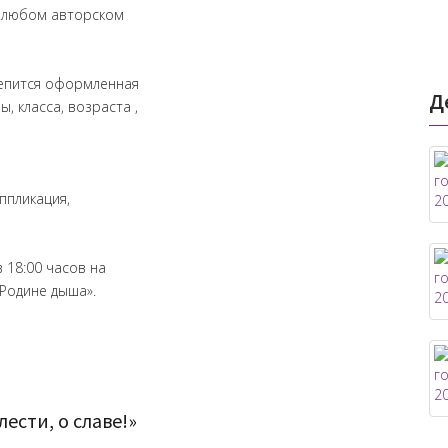
в любом авторском
репится оформленная
Д
ы, класса, возраста ,
ппликация,
 18:00 часов на
Родине дыша».
ести, о славе!»