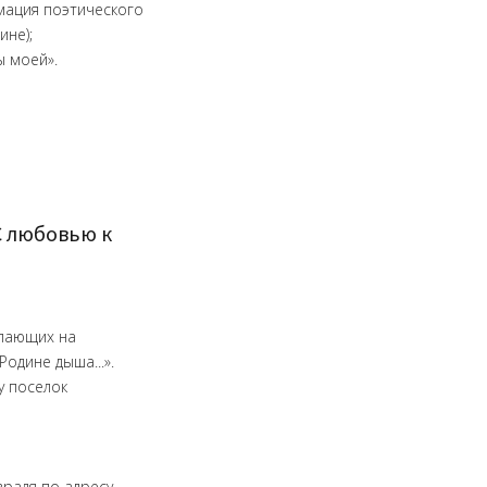
мация поэтического
ине);
ы моей».
С любовью к
елающих на
одине дыша...».
у поселок
враля по адресу