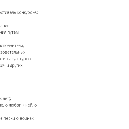
естиваль конкурс «О
вания
ния путем
исполнители,
азовательных
ктивы культурно-
ич и других
 лет);
е, о любви к ней, о
е песни о воинах