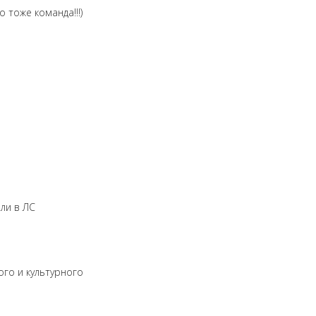
о тоже команда!!!)
ли в ЛС
ого и культурного