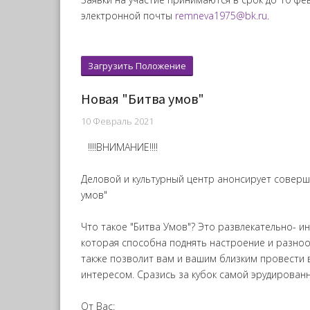
электронной почты
remneva1975@bk.ru
.
Загрузить Положение
Новая "Битва умов"
10 Февраль 2021
‼‼ВНИМАНИЕ‼‼
Деловой и культурный центр анонсирует соверш
умов"
Что такое "Битва Умов"? Это развлекательно- ин
которая способна поднять настроение и разноо
также позволит вам и вашим близким провести 
интересом. Сразись за кубок самой эрудированн
От Вас: