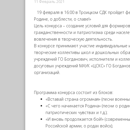
11 Февраль 2021
19 февраля в 16:00 в Троицком СДК пройдет ф
Родине, о доблести, о славе!»
Цель конкурса – создание условий для формиро
гражданственности и патриотизма среди населе
вовлечения в творческую деятельность.
В конкурсе принимают участие индивидуальные 
творческие коллективы школ и дошкольных обр
учреждений ГО Богданович, исполнители и колле
досуговых учреждений МАУК «ЦСКС» ГО Богданов
организаций.
Программа конкурса состоит из блоков:
«Вставай страна огромная» (песни военных
«С чего начинается Родина» (песни о родин
патриотических чувствах и т.д.);
«И вновь продолжается бой!» (современны
Российской армии, о родах войск);