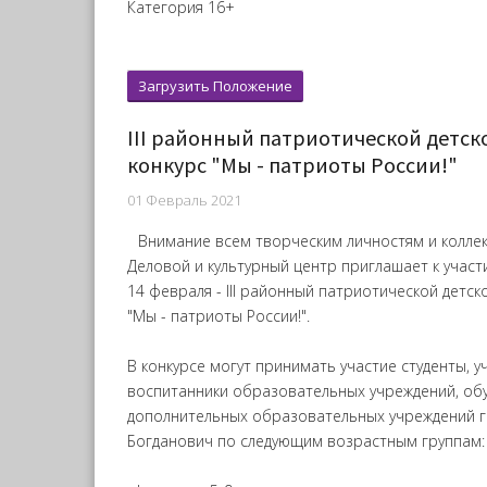
Категория 16+
Загрузить Положение
III районный патриотической детс
конкурс "Мы - патриоты России!"
01 Февраль 2021
Внимание всем творческим личностям и колле
Деловой и культурный центр приглашает к участ
14 февраля - III районный патриотической детс
"Мы - патриоты России!".
В конкурсе могут принимать участие студенты, у
воспитанники образовательных учреждений, о
дополнительных образовательных учреждений г
Богданович по следующим возрастным группам: