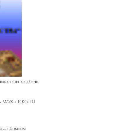
ных открыток «День
ы МАУК «ЦСКС» ГО
ли альбомном