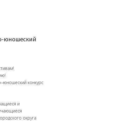
ко-юношеский
ктивам!
ию!
ко–юношеский конкурс
чащиеся и
бучающиеся
ородского округа