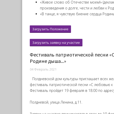
«Живое слово об Отечестве моем!» (декла
произведения о долге, чести и любви к Род
«В танце, я чувствую биение сердца Родин
Загрузить Положение
Загрузить заявку на участие
Фестиваль патриотической песни «
Родине дыша...»
04 Февраль 2021
Полдневской дом культуры приглашает всех ж
фестиваль патриотической песни «С любовью к Р
Фестиваль пройдет 19 февраля в 18:00 по адрес
Полдневой, улица Ленина, д.11.
Заявки на участие принимаются в срок до 10 фе